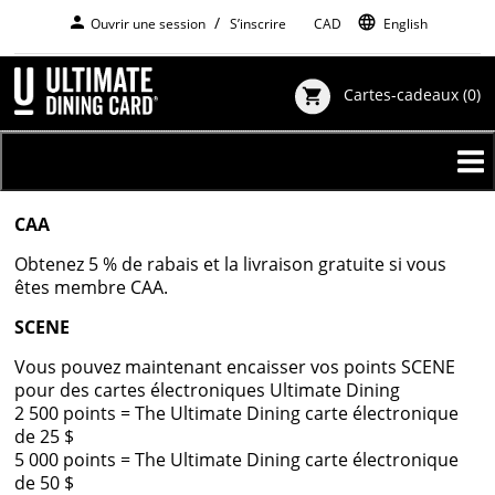
Aller
person
language
Ouvrir une session
S’inscrire
$
CAD
English
au
contenu
principal
Cartes-cadeaux
(0)
shopping_cart
CAA
Obtenez 5 % de rabais et la livraison gratuite si vous
êtes membre CAA.
SCENE
Vous pouvez maintenant encaisser vos points SCENE
pour des cartes électroniques Ultimate Dining
2 500 points = The Ultimate Dining carte électronique
de 25 $
5 000 points = The Ultimate Dining carte électronique
de 50 $