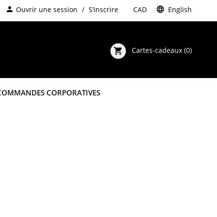
person
Ouvrir une session
S’inscrire
$
CAD
language
English
Cartes-cadeaux
(0)
shopping_cart
COMMANDES CORPORATIVES