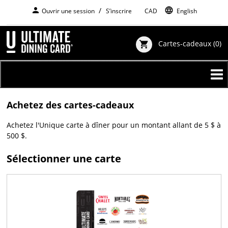
Aller
person
language
Ouvrir une session
S’inscrire
$
CAD
English
au
contenu
principal
Cartes-cadeaux
(0)
shopping_cart
Achetez des cartes-cadeaux
Achetez l'Unique carte à dîner pour un montant allant de 5 $ à
500 $.
Sélectionner une carte