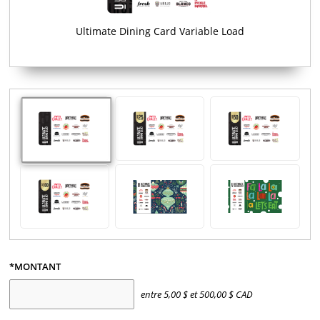
Ultimate Dining Card Variable Load
*MONTANT
entre
5,00
$
et
500,00
$
CAD