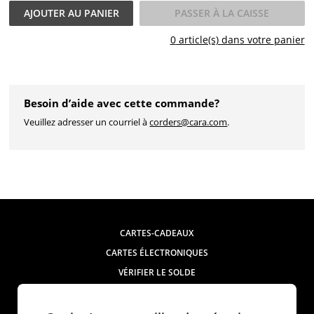
AJOUTER AU
PANIER
PASSER À LA CAISSE
0
article(s) dans votre
panier
Besoin d’aide avec cette commande?
Veuillez adresser un courriel à
corders@cara.com
.
CARTES-CADEAUX
CARTES ÉLECTRONIQUES
VÉRIFIER LE SOLDE
MON COMPTE
COMMANDES CORPORATIVES